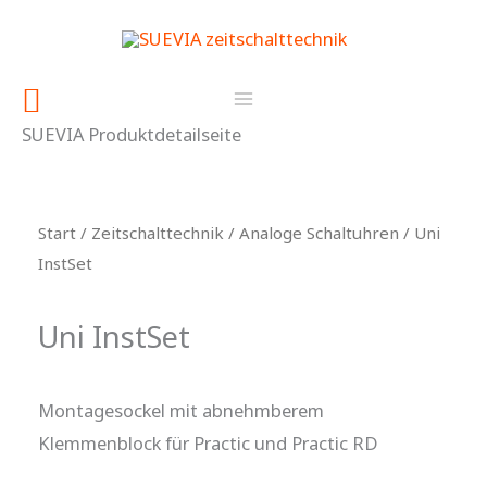
Zum
springen
Inhalt
springen
Suchen
SUEVIA Produktdetailseite
Start
/
Zeitschalttechnik
/
Analoge Schaltuhren
/ Uni
InstSet
Uni InstSet
Montagesockel mit abnehmberem
Klemmenblock für Practic und Practic RD