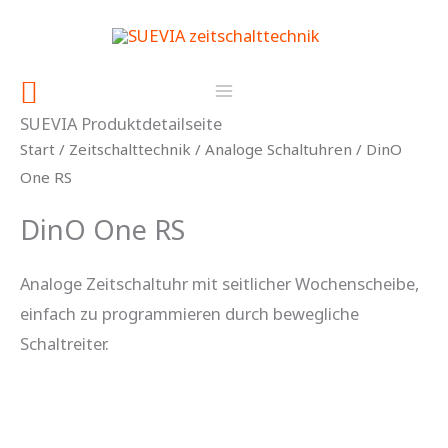
Zum
springen
Inhalt
springen
Suchen
SUEVIA Produktdetailseite
Start
/
Zeitschalttechnik
/
Analoge Schaltuhren
/ DinO
One RS
DinO One RS
Analoge Zeitschaltuhr mit seitlicher Wochenscheibe,
einfach zu programmieren durch bewegliche
Schaltreiter.