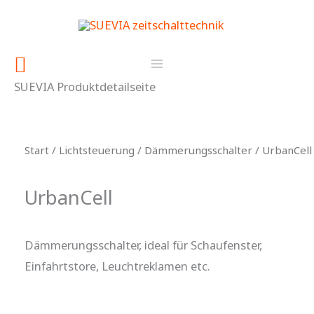
Zum
springen
Inhalt
springen
Suchen
SUEVIA Produktdetailseite
Start
/
Lichtsteuerung
/
Dämmerungsschalter
/ UrbanCell
UrbanCell
Dämmerungsschalter, ideal für Schaufenster,
Einfahrtstore, Leuchtreklamen etc.